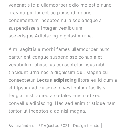
venenatis id a ullamcorper odio molestie nunc
gravida parturient ac purus id mauris
condimentum inceptos nulla scelerisque a
suspendisse a integer vestibulum
scelerisque.Adipiscing dignissim urna.
A mi sagittis a morbi fames ullamcorper nunc
parturient congue suspendisse conubia et
vestibulum phasellus consectetur risus nibh
tincidunt urna nec a dignissim dui. Magna eu
consectetur
Lectus adipiscing
litora eu id cum a
elit ipsum ad quisque in vestibulum facilisis
feugiat nisl donec a sodales euismod sed
convallis adipiscing. Hac sed enim tristique nam
tortor ut inceptos a ad nisl magna.
Reinterprets
&s tarafından.
|
27 Ağustos 2021
|
Design trends
|