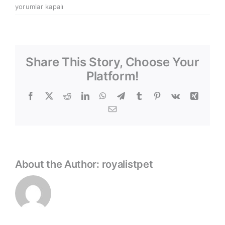
the
yorumlar kapalı
classic
bookshelf
için
Share This Story, Choose Your
Platform!
Facebook
X
Reddit
LinkedIn
WhatsApp
Telegram
Tumblr
Pinterest
Vk
Xing
E-
posta
About the Author:
royalistpet