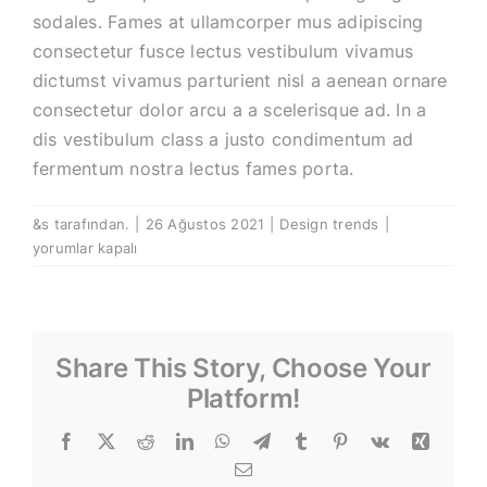
sodales. Fames at ullamcorper mus adipiscing
consectetur fusce lectus vestibulum vivamus
dictumst vivamus parturient nisl a aenean ornare
consectetur dolor arcu a a scelerisque ad. In a
dis vestibulum class a justo condimentum ad
fermentum nostra lectus fames porta.
The
&s tarafından.
|
26 Ağustos 2021
|
Design trends
|
big
yorumlar kapalı
design:
Wall
likes
pictures
Share This Story, Choose Your
için
Platform!
Facebook
X
Reddit
LinkedIn
WhatsApp
Telegram
Tumblr
Pinterest
Vk
Xing
E-
posta